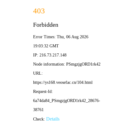
🐴
神马
🔍
影院
首页
电影
电视剧
综艺
动漫
排行榜
📢
神马影院_最新影视免费在线播放，24小时更新最新电影电视剧。欢迎收藏本站
🔥 热门推荐
查看更多 ›
更新至04集
更新至06集
更新至06集
星辰变 最终季
Candy Caries蛀在糖糖里
BORDERLESS
更新至09集
更新至29集
更新至43集
加油吧！中村君！！
盗妖行
神墓年番
🎬 最新电影
更多 ›
推荐
动作片
喜剧片
爱情片
科幻片
恐怖片